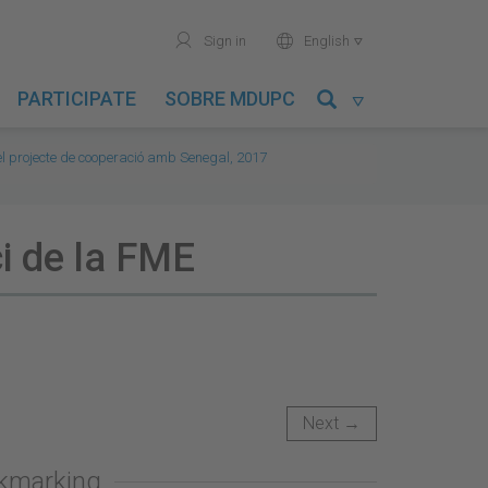
user
world
Sign in
English

PARTICIPATE
SOBRE MDUPC

del projecte de cooperació amb Senegal, 2017
ci de la FME
Next →
okmarking