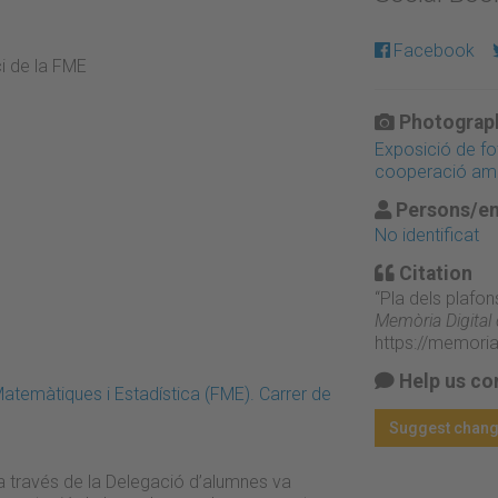
Facebook
ci de la FME
Photograph
Exposició de fo
cooperació amb
Persons/en
No identificat
Citation
“Pla dels plafons
Memòria Digital
https://memori
Help us co
atemàtiques i Estadística (FME). Carrer de
Suggest chan
a través de la Delegació d’alumnes va