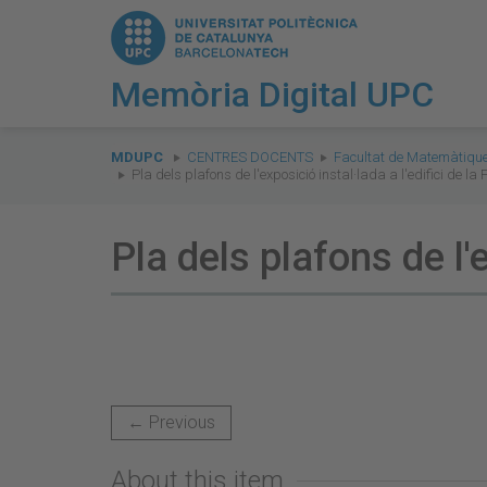
Memòria Digital UPC
You
are
MDUPC
CENTRES DOCENTS
Facultat de Matemàtique
Pla dels plafons de l'exposició instal·lada a l'edifici de la
here:
Pla dels plafons de l'e
← Previous
About this item