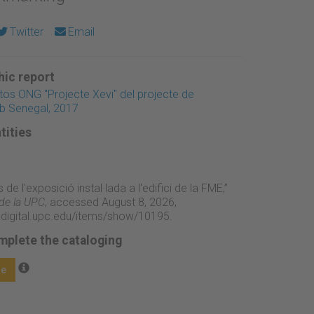
Twitter
Email
ic report
tos ONG "Projecte Xevi" del projecte de
 Senegal, 2017
tities
 de l'exposició instal·lada a l'edifici de la FME,”
 de la UPC
, accessed August 8, 2026,
adigital.upc.edu/items/show/10195
.
mplete the cataloging
ge