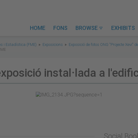
HOME
FONS
BROWSE
EXHIBITS

s i Estadística (FME)
Exposicions
Exposició de fotos ONG "Projecte Xevi" 
 FME
xposició instal·lada a l'edifi
Social Bo