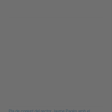
Pla de conjunt del rector Jaume Pagès amb el