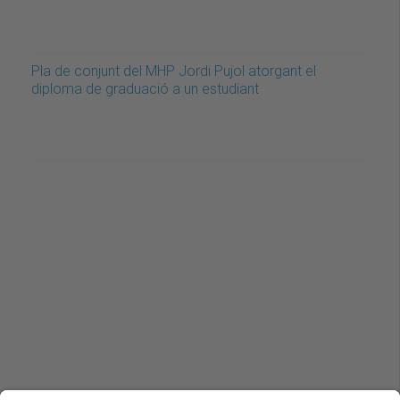
Pla de conjunt del MHP Jordi Pujol atorgant el
diploma de graduació a un estudiant