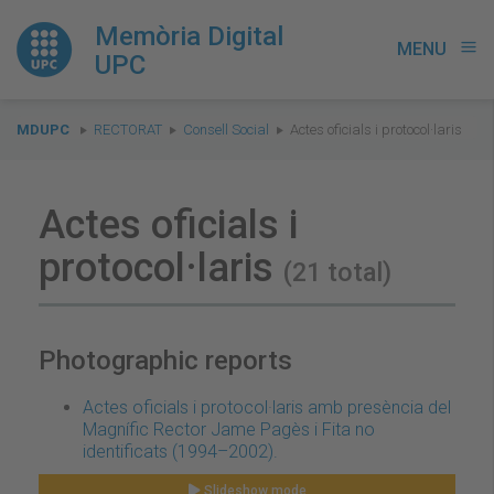
Memòria Digital
MENU
menu
UPC
You
MDUPC
RECTORAT
Consell Social
Actes oficials i protocol·laris
are
here:
Actes oficials i
protocol·laris
(21 total)
Photographic reports
Actes oficials i protocol·laris amb presència del
Magnífic Rector Jame Pagès i Fita no
identificats (1994–2002).
Slideshow mode