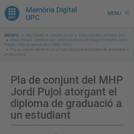
Memòria Digital
MENU
menu
UPC
You
MDUPC
RECTORAT
Consell Social
Actes oficials i protocol·laris
are
Actes oficials i protocol·laris amb presència del Magnífic Rector Jame
Pagès i Fita no identificats (1994–2002).
here:
Pla de conjunt del MHP Jordi Pujol atorgant el diploma de graduació a
un estudiant
Pla de conjunt del MHP
Jordi Pujol atorgant el
diploma de graduació a
un estudiant