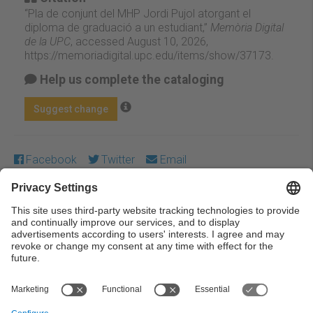
“Pla de conjunt del MHP Jordi Pujol atorgant el
diploma de graduació a un estudiant,”
Memòria Digital
de la UPC
, accessed August 10, 2026,
https://memoriadigital.upc.edu/items/show/37173
.
Help us complete the cataloging
Suggest change
Facebook
Twitter
Email
Except where otherwise noted, content on this work is
licensed under a Creative Commons license:
Attribution-
NonCommercial-NoDerivs 4.0 Generic
← Previous
Next →