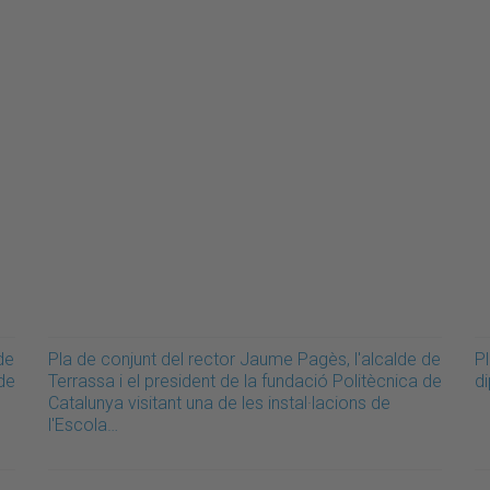
de
Pla de conjunt del rector Jaume Pagès, l'alcalde de
Pl
 de
Terrassa i el president de la fundació Politècnica de
d
Catalunya visitant una de les instal·lacions de
l'Escola…