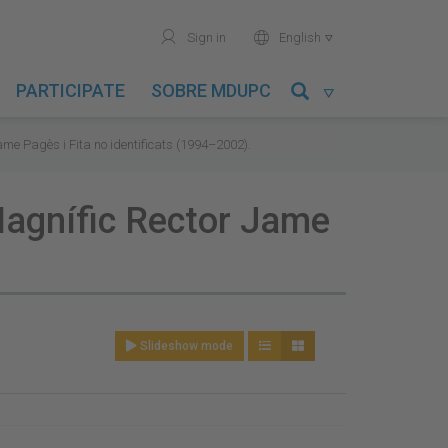
user
world
Sign in
English

PARTICIPATE
SOBRE MDUPC

Jame Pagès i Fita no identificats (1994–2002).
 Magnífic Rector Jame
Slideshow mode