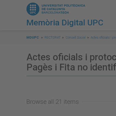
Memòria Digital UPC
You
are
MDUPC
RECTORAT
Consell Social
Actes oficials i pr
here:
Actes oficials i prot
Pagès i Fita no ident
Browse all 21 items