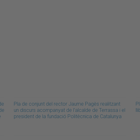
de
Pla de conjunt del rector Jaume Pagès realitzant
Pl
 de
un discurs acompanyat de l'alcalde de Terrassa i el
ll
e
president de la fundació Politècnica de Catalunya