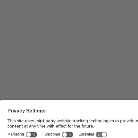
Pla de conjunt del rector Jaume Pagès signant u
llibre i l'alcalde de Terrassa darrere