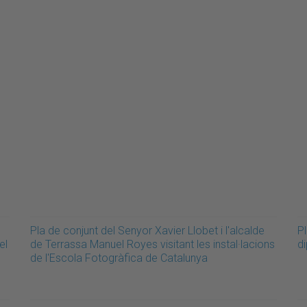
Pla de conjunt del Senyor Xavier Llobet i l'alcalde
Pl
el
de Terrassa Manuel Royes visitant les instal·lacions
d
de l'Escola Fotogràfica de Catalunya