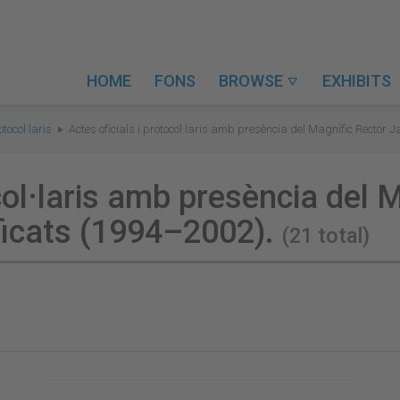
HOME
FONS
BROWSE
EXHIBITS

otocol·laris
Actes oficials i protocol·laris amb presència del Magnífic Rector 
ocol·laris amb presència del
ificats (1994–2002).
(21 total)