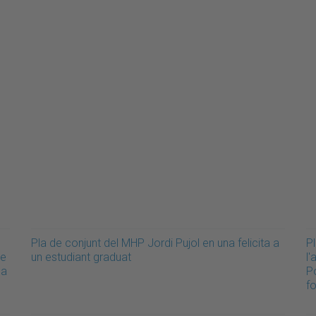
Pla de conjunt del MHP Jordi Pujol en una felicita a
P
de
un estudiant graduat
l'
la
Po
f