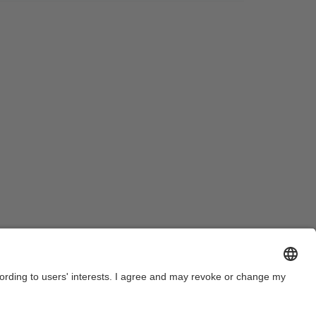
a de conjunt del MHP Jordi Pujol atorgant el
iploma de graduació a una estudiant