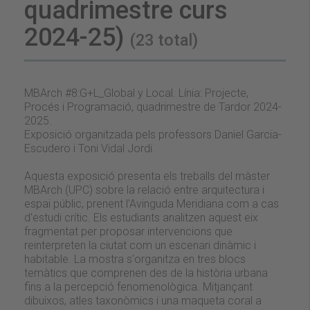
quadrimestre curs
2024-25)
(23 total)
MBArch #8:G+L_Global y Local. Línia: Projecte,
Procés i Programació, quadrimestre de Tardor 2024-
2025.
Exposició organitzada pels professors Daniel Garcia-
Escudero i Toni Vidal Jordi.
Aquesta exposició presenta els treballs del màster
MBArch (UPC) sobre la relació entre arquitectura i
espai públic, prenent l'Avinguda Meridiana com a cas
d'estudi crític. Els estudiants analitzen aquest eix
fragmentat per proposar intervencions que
reinterpreten la ciutat com un escenari dinàmic i
habitable. La mostra s'organitza en tres blocs
temàtics que comprenen des de la història urbana
fins a la percepció fenomenològica. Mitjançant
dibuixos, atles taxonòmics i una maqueta coral a