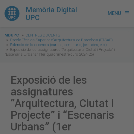
Memòria Digital
MENU
menu
UPC
You
MDUPC
CENTRES DOCENTS
are
Escola Tècnica Superior d'Arquitectura de Barcelona (ETSAB)
Extensió de la docència (cursos, seminaris, jornades, etc.)
here:
Exposició de les assignatures “Arquitectura, Ciutat i Projecte” i
“Escenaris Urbans” (1er quadrimestre curs 2024-25)
Exposició de les
assignatures
“Arquitectura, Ciutat i
Projecte” i “Escenaris
Urbans” (1er