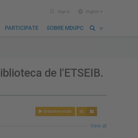
user
world
Sign in
English

PARTICIPATE
SOBRE MDUPC

iblioteca de l'ETSEIB.
Slideshow mode
View all