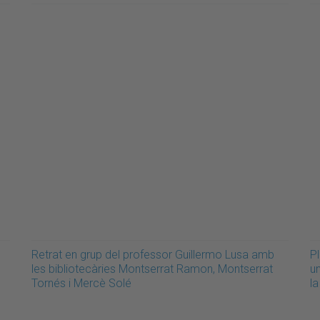
Retrat en grup del professor Guillermo Lusa amb
Pl
les bibliotecàries Montserrat Ramon, Montserrat
u
Tornés i Mercè Solé
l