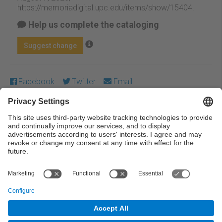
https://memoriadigital.upc.edu/items/show/15404
.
Help us complete the cataloging
Suggest change
Facebook
Twitter
Email
Except where otherwise noted, content on this work is
licensed under a Creative Commons license:
Attribution-
NonCommercial-NoDerivs 3.0 Spain
← Previous
Next →