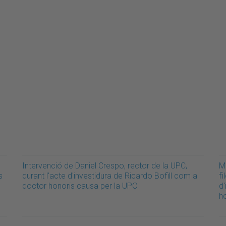
Intervenció de Daniel Crespo, rector de la UPC,
M
s
durant l'acte d'investidura de Ricardo Bofill com a
fi
doctor honoris causa per la UPC
d
h