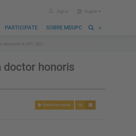
user
world
Sign in
English

PARTICIPATE
SOBRE MDUPC

ris causa per la UPC. 2021
a doctor honoris
Slideshow mode