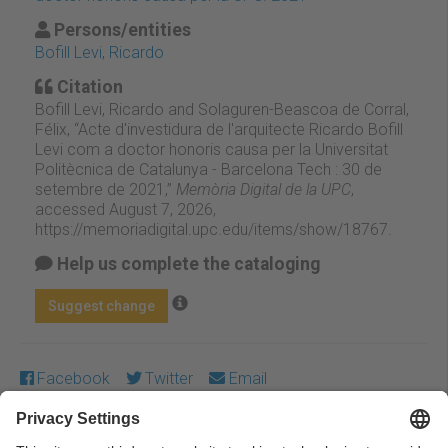
Persons/entities
Bofill Levi, Ricardo
Citation
Bofill Levi, Ricardo and Solaguren-Beascoa de Corral,
Félix, “Acte d'investidura de l'arquitecte Ricardo Bofill
Levi com a doctor honoris causa per la Universitat
Politècnica de Catalunya - Barcelona Tech : 30 de
setembre de 2021,”
Memòria Digital de la UPC
,
accessed August 7, 2026,
https://memoriadigital.upc.edu/items/show/18767
.
Help us complete the cataloging
Suggest change
Facebook
Twitter
Email