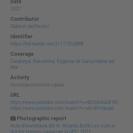
Date
2021
Contributor
Gabinet del Rector
Identifier
https://hdl.handle.net/2117/352888
Coverage
Catalunya. Barcelona. Església de Santa Maria del
Mar
Activity
Investidura honoris causa
URL
https://www.youtube.com/watch?v=nBOGhAaOF9Q
https://www.youtube.com/watch?v=xbI-8VVaegA
Photographic report
Acte d'investidura del Sr. Ricardo Bofill Levi com a
doctor honoris causa per la UPC. 2021