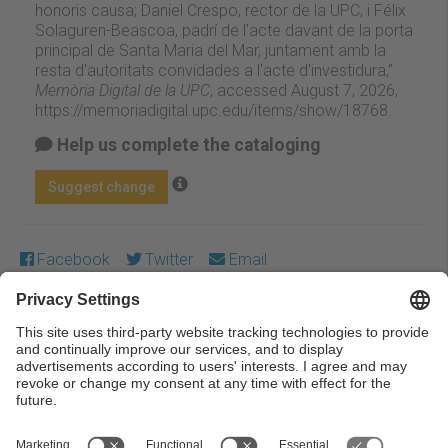
honoris causa; Daniel Crespo, rector de la UPC, i Félix
Solaguren-Beascoa, padrí de l'acte davant de la porta
principal de Santa Maria del Mar, juntament amb la
resta d'autoritats convidades a l'acte d'investidura,”
Memòria Digital de la UPC
, accessed August 7, 2026,
https://memoriadigital.upc.edu/items/show/18768
.
Help us complete the cataloging
Suggest change
Facebook
Twitter
Email
Except where otherwise noted, content on this work is
licensed under a Creative Commons license:
Attribution-
NonCommercial-NoDerivs 3.0 Spain