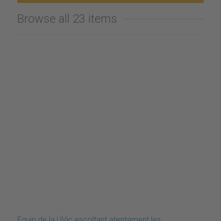
Browse all 23 items
Equip de la UVic escoltant atentament les