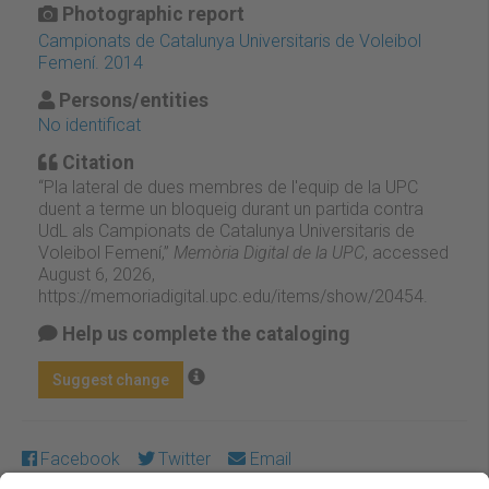
Photographic report
Campionats de Catalunya Universitaris de Voleibol
Femení. 2014
Persons/entities
No identificat
Citation
“Pla lateral de dues membres de l'equip de la UPC
duent a terme un bloqueig durant un partida contra
UdL als Campionats de Catalunya Universitaris de
Voleibol Femení,”
Memòria Digital de la UPC
, accessed
August 6, 2026,
https://memoriadigital.upc.edu/items/show/20454
.
Help us complete the cataloging
Suggest change
Facebook
Twitter
Email