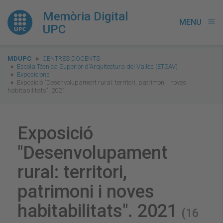
Memòria Digital
MENU
menu
UPC
You
MDUPC
CENTRES DOCENTS
are
Escola Tècnica Superior d'Arquitectura del Vallès (ETSAV)
Exposicions
here:
Exposició "Desenvolupament rural: territori, patrimoni i noves
habitabilitats". 2021
Exposició
"Desenvolupament
rural: territori,
patrimoni i noves
habitabilitats". 2021
(16