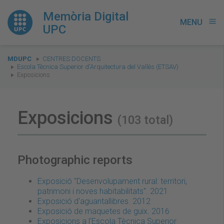
Memòria Digital
MENU
menu
UPC
You
MDUPC
CENTRES DOCENTS
are
Escola Tècnica Superior d'Arquitectura del Vallès (ETSAV)
Exposicions
here:
Exposicions
(103 total)
Photographic reports
Exposició "Desenvolupament rural: territori,
patrimoni i noves habitabilitats". 2021
Exposició d'aguantallibres. 2012
Exposició de maquetes de guix. 2016
Exposicions a l'Escola Tècnica Superior