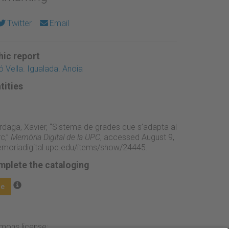
Twitter
Email
ic report
ó Vella. Igualada. Anoia
tities
rdaga, Xavier, “Sistema de grades que s’adapta al
rc,”
Memòria Digital de la UPC
, accessed August 9,
emoriadigital.upc.edu/items/show/24445
.
mplete the cataloging
ge
mmons license: