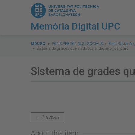
Memòria Digital UPC
You
are
MDUPC
FONS PERSONALS I SOCIALS
Fons Xavier Ar
Sistema de grades que s’adapta al desnivell del parc
here:
Sistema de grades que
← Previous
About this item