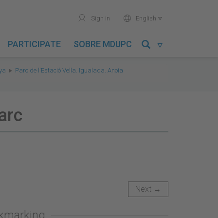
user
world
Sign in
English

PARTICIPATE
SOBRE MDUPC

nya
Parc de l'Estació Vella. Igualada. Anoia
arc
Next →
okmarking