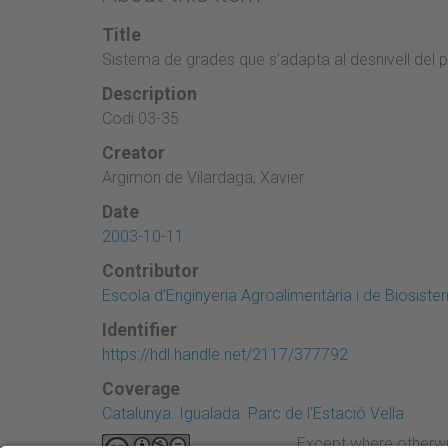
Title
Sistema de grades que s’adapta al desnivell del 
Description
Codi 03-35
Creator
Argimon de Vilardaga, Xavier
Date
2003-10-11
Contributor
Escola d'Enginyeria Agroalimentària i de Biosist
Identifier
https://hdl.handle.net/2117/377792
Coverage
Catalunya. Igualada. Parc de l'Estació Vella
Except where otherwi