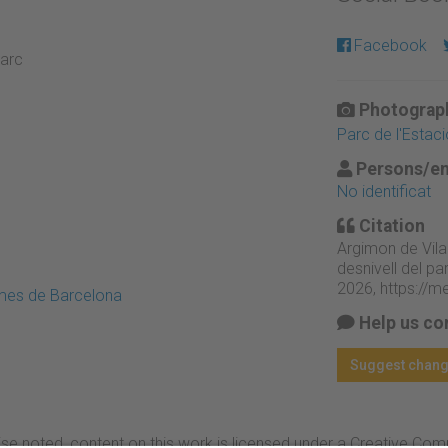
Facebook
parc
Photograph
Parc de l'Estaci
Persons/en
No identificat
Citation
Argimon de Vila
desnivell del pa
2026,
https://m
emes de Barcelona
Help us co
Suggest chan
se noted, content on this work is licensed under a Creative Co