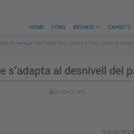
HOME
FONS
BROWSE
EXHIBITS

gimon de Vilardaga. 1989-2008
Parcs i jardins
Parcs i jardins de Catalu
 s’adapta al desnivell del p
Social Bo