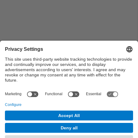
Pla general dels assitents asseguts mentre conversen
distesament durant l'acte de nomenament del
professor Antoni Rius com a director de l'Escola
d'Enginyeria d'Igualada…
© UPC Universitat Politècnica de Catalunya ·
BarcelonaTech