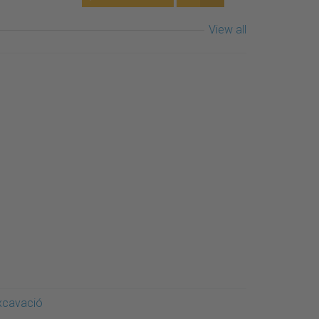
View all
xcavació