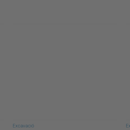
Excavació
E