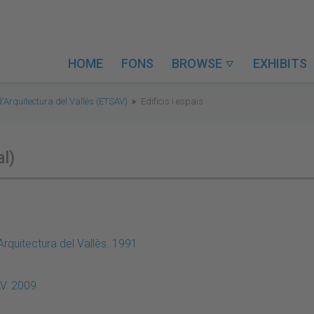
HOME
FONS
BROWSE
EXHIBITS

d'Arquitectura del Vallès (ETSAV)
Edificis i espais
al)
Arquitectura del Vallès. 1991
AV. 2009