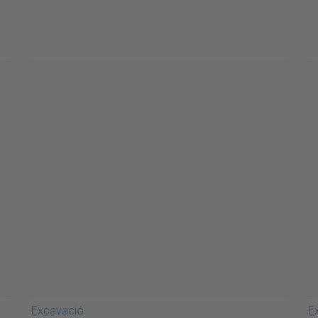
Excavació
E