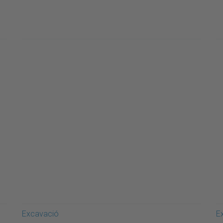
Excavació
E