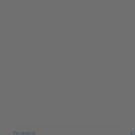
Excavació
E