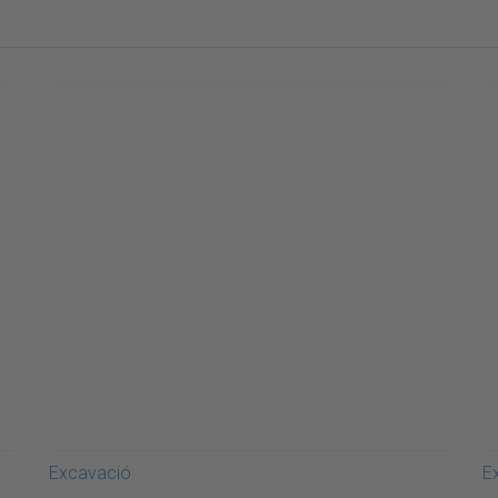
Excavació
E