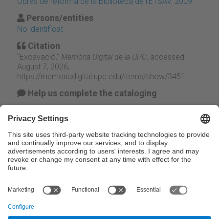
Obres de reforma de la Biblioteca de l'ETSAV. 2009
Persons/entities
No identificat
Citation
“Excavació,”
Memòria Digital de la UPC
, accessed
August 7, 2026,
https://memoriadigital.upc.edu/items/show/3451
.
Help us complete the cataloging
Suggest change
Facebook
Twitter
Email
← Previous
Next →