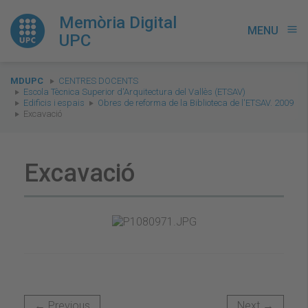
Memòria Digital
MENU
menu
UPC
You
MDUPC
CENTRES DOCENTS
are
Escola Tècnica Superior d'Arquitectura del Vallès (ETSAV)
Edificis i espais
Obres de reforma de la Biblioteca de l'ETSAV. 2009
here:
Excavació
Excavació
← Previous
Next →