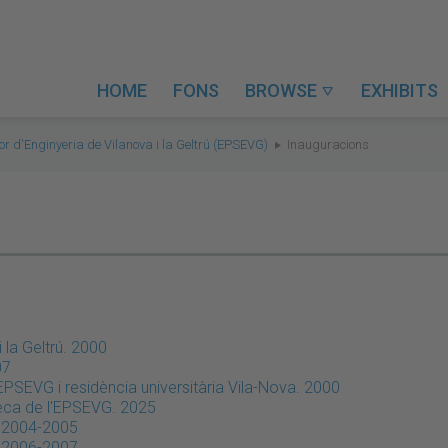
HOME
FONS
BROWSE
EXHIBITS

or d'Enginyeria de Vilanova i la Geltrú (EPSEVG)
Inauguracions
)
 la Geltrú. 2000
07
l'EPSEVG i residència universitària Vila-Nova. 2000
teca de l'EPSEVG. 2025
. 2004-2005
. 2006-2007