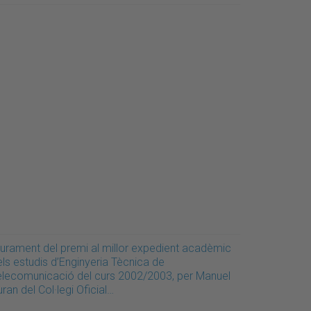
liurament del premi al millor expedient acadèmic
ls estudis d’Enginyeria Tècnica de
elecomunicació del curs 2002/2003, per Manuel
ran del Col·legi Oficial…