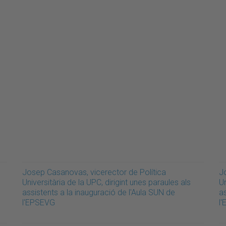
Josep Casanovas, vicerector de Política
J
Universitària de la UPC, dirigint unes paraules als
Un
assistents a la inauguració de l'Aula SUN de
as
l'EPSEVG
l