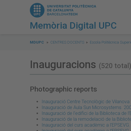
Memòria Digital UPC
You
are
MDUPC
CENTRES DOCENTS
Escola Politècnica Superi
here:
Inauguracions
(520 total
Photographic reports
Inauguració Centre Tecnològic de Vilanova i
Inauguració de Aula Sun Microsystems. 20
Inauguració de l'edifici de la Biblioteca de 
Inauguració de la remodelació de la Biblio
Inauguració del curs acadèmic a l'EPSEVG
Inauguració del curs acadèmic a l'EPSEVG