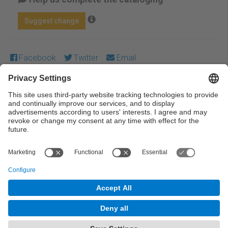
Suggest change
Facebook
Twitter
Email
Except where otherwise noted, content on this work is
licensed under a Creative Commons license:
Attribution-
NonCommercial-NoDerivs 3.0 Spain
← Previous
Next →
© UPC Universitat Politècnica de Catalunya ·
BarcelonaTech