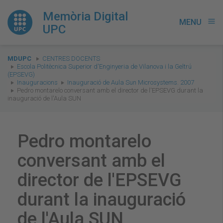
Memòria Digital
MENU
menu
UPC
You
MDUPC
CENTRES DOCENTS
are
Escola Politècnica Superior d'Enginyeria de Vilanova i la Geltrú
(EPSEVG)
here:
Inauguracions
Inauguració de Aula Sun Microsystems. 2007
Pedro montarelo conversant amb el director de l'EPSEVG durant la
inauguració de l'Aula SUN
Pedro montarelo
conversant amb el
director de l'EPSEVG
durant la inauguració
de l'Aula SUN