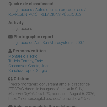
Quadre de classificació
Inauguracions / Actes oficials i protocol·laris /
REPRESENTACIÓ I RELACIONS PÚBLIQUES
Activity
Inauguracions
Photographic report
Inauguració de Aula Sun Microsystems. 2007
Persons/entities
Montarelo, Pedro
Trullols Farreny, Enric
Casanovas Garcia, Josep
Sánchez López, Sergio
Citation
“Pedro montarelo conversant amb el director de
l'EPSEVG durant la inauguració de l'Aula SUN,”
Memòria Digital de la UPC
, accessed August 6, 2026,
https://memoriadigital.upc.edu/items/show/1579
.
Help us complete the cataloging