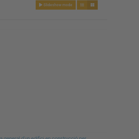
Slideshow mode
a general d'un edifici en construcció per