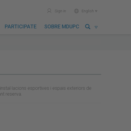
user
world
Sign in
English

PARTICIPATE
SOBRE MDUPC

 instal·lacions esportives i espais exteriors de
ant reserva.