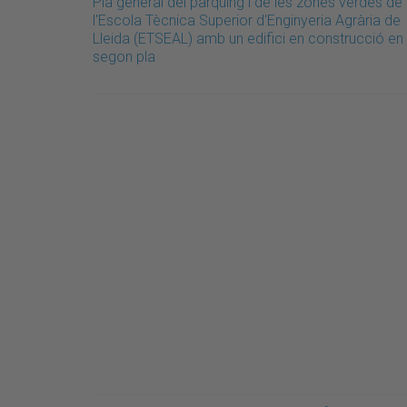
Pla general del pàrquing i de les zones verdes de
l'Escola Tècnica Superior d'Enginyeria Agrària de
Lleida (ETSEAL) amb un edifici en construcció en
segon pla