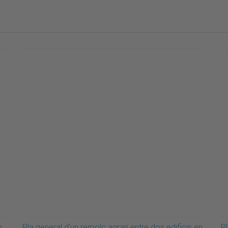
s
Pla general d'un remolc agrari entre dos edificis en
Pl