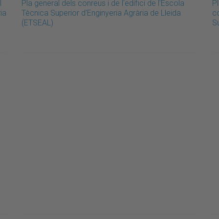
l
Pla general dels conreus i de l'edifici de l'Escola
Pl
ia
Tècnica Superior d'Enginyeria Agrària de Lleida
co
(ETSEAL)
Su