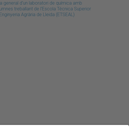
la general d'un laboratori de química amb
lumnes treballant de l'Escola Tècnica Superior
Enginyeria Agrària de Lleida (ETSEAL)