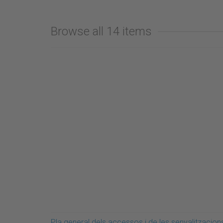
Browse all 14 items
Pla general dels accessos i de les senyalitzacion