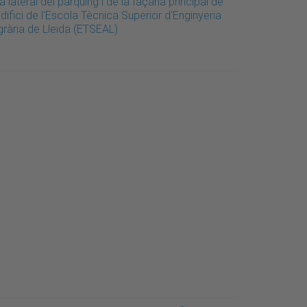
a lateral del pàrquing i de la façana principal de
edifici de l'Escola Tècnica Superior d'Enginyeria
grària de Lleida (ETSEAL)