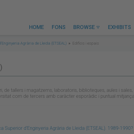
HOME
FONS
BROWSE
EXHIBITS

d’Enginyeria Agrària de Lleida (ETSEAL)
Edificis i espais
)
, de tallers i magatzems, laboratoris, biblioteques, aules i sales,
Universitat com de tercers amb caràcter esporàdic i puntual mitjanç
nica Superior d'Enginyeria Agrària de Lleida (ETSEAL). 1989-1990?