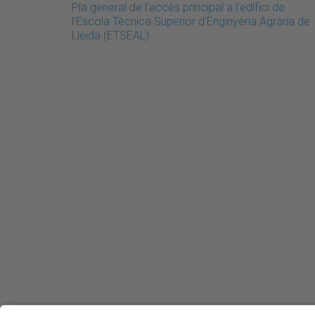
Pla general de l'accès principal a l'edifici de
l'Escola Tècnica Superior d'Enginyeria Agrària de
Lleida (ETSEAL)