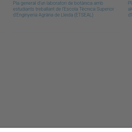
Pla general d'un laboratori de botànica amb
P
estudiants treballant de l'Escola Tècnica Superior
a
d'Enginyeria Agrària de Lleida (ETSEAL)
d'