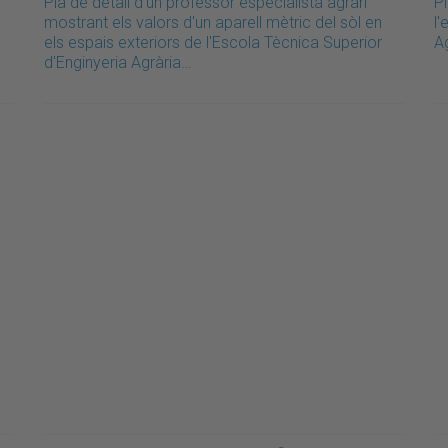
Pla de detall d'un professor especialista agrari
Pl
mostrant els valors d'un aparell mètric del sòl en
l'
els espais exteriors de l'Escola Tècnica Superior
A
d'Enginyeria Agrària…