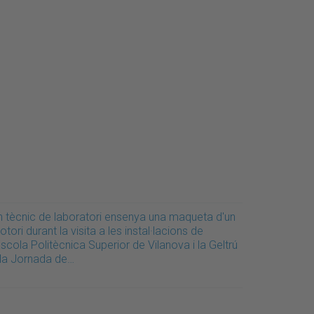
n tècnic de laboratori ensenya una maqueta d'un
tori durant la visita a les instal·lacions de
Escola Politècnica Superior de Vilanova i la Geltrú
 la Jornada de…