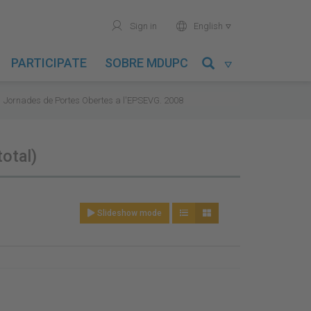
user
world
Sign in
English

PARTICIPATE
SOBRE MDUPC

Jornades de Portes Obertes a l'EPSEVG. 2008
total)
Slideshow mode