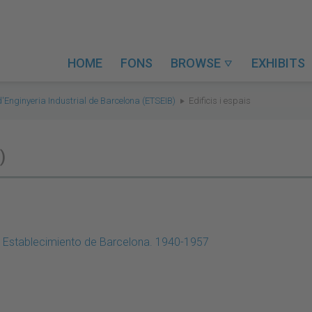
HOME
FONS
BROWSE
EXHIBITS

d'Enginyeria Industrial de Barcelona (ETSEIB)
Edificis i espais
)
s. Establecimiento de Barcelona. 1940-1957