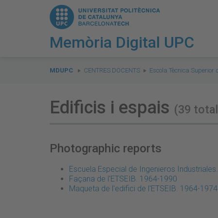
Memòria Digital UPC
You
are
MDUPC
CENTRES DOCENTS
Escola Tècnica Superior 
here:
Edificis i espais
(39 total
Photographic reports
Escuela Especial de Ingenieros Industriale
Façana de l'ETSEIB. 1964-1990
Maqueta de l'edifici de l'ETSEIB. 1964-1974