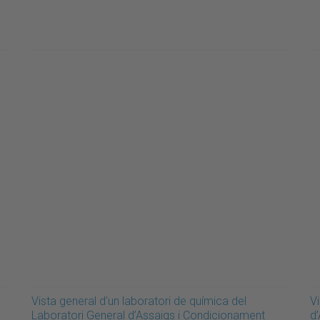
a
Vista general d'un laboratori de química del
Vi
Laboratori General d’Assaigs i Condicionament
d