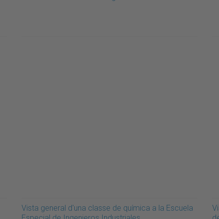
Vista general d'una classe de química a la Escuela
V
Especial de Ingenieros Industriales.
d