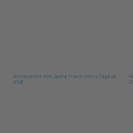
e
Nomenament d'en Jaume Franch com a Degà de
N
l'FME
l