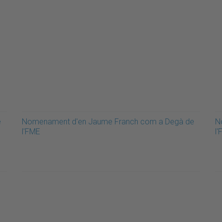
e
Nomenament d'en Jaume Franch com a Degà de
N
l'FME
l