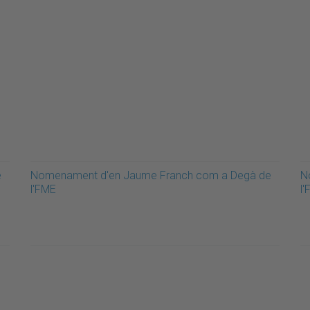
e
Nomenament d'en Jaume Franch com a Degà de
N
l'FME
l