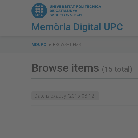
Memòria Digital UPC
You
are
MDUPC
BROWSE ITEMS
here:
Browse items
(15 total)
Date is exactly "2015-03-12"