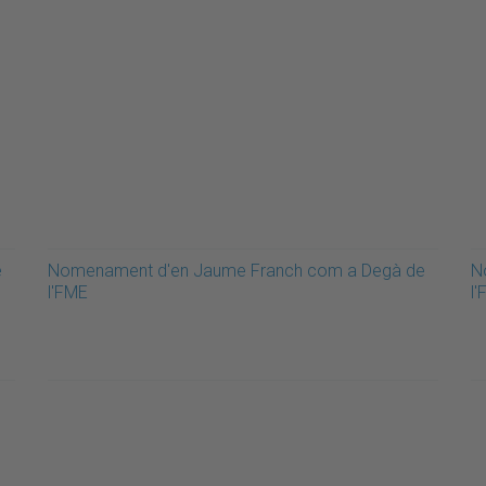
e
Nomenament d'en Jaume Franch com a Degà de
N
l'FME
l