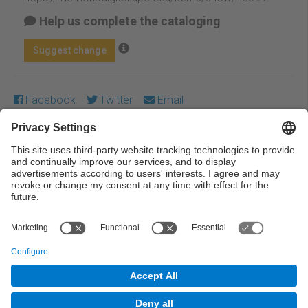
Help us complete the cataloging
Suggest change
Facebook
Twitter
Email
Except where otherwise noted, content on this work is
licensed under a Creative Commons license:
Attribution-
NonCommercial-NoDerivs 3.0 Spain
← Previous
Next →
© UPC Universitat Politècnica de Catalunya ·