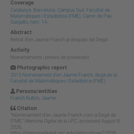
Coverage
Catalunya. Barcelona. Campus Sud. Facultat de
Matemàtiques i Estadística (FME). Carrer de Pau
Gargallo, núm. 14.
Abstract
Retrat d'en Jaume Franch al despatx del Degà
Activity
Nomenaments i preses de possessió
Photographic report
2015 Nomenament d'en Jaume Franch, degà de la
Facultat de Matemàtiques i Estadística (FME)
Persons/entities
Franch Bullich, Jaume
Citation
“Nomenament d'en Jaume Franch com a Degà de
l'FME,”
Memòria Digital de la UPC
, accessed August 8,
2026,
https://memoriadigital.upc.edu/items/show/13399
.