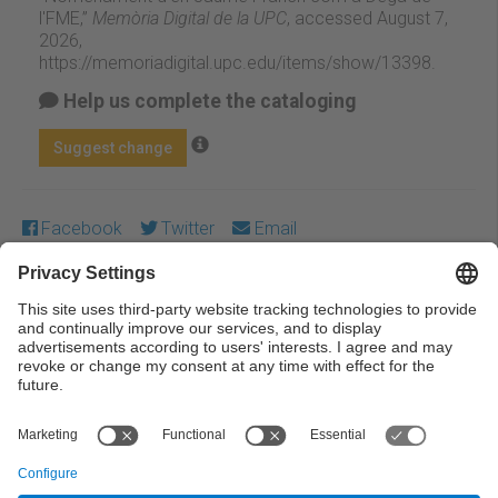
l'FME,”
Memòria Digital de la UPC
, accessed August 7,
2026,
https://memoriadigital.upc.edu/items/show/13398
.
Help us complete the cataloging
Suggest change
Facebook
Twitter
Email
Except where otherwise noted, content on this work is
licensed under a Creative Commons license:
Attribution-
NonCommercial-NoDerivs 3.0 Spain
← Previous
Next →