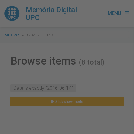
Memòria Digital
MENU
menu
UPC
You
MDUPC
BROWSE ITEMS
are
here:
Browse items
(8 total)
Date is exactly "2016-06-14"
Slideshow mode