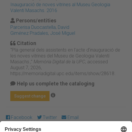
Inauguració de noves vitrines al Museu Geologia
Valentí Masachs. 2016
Persons/entities
Parcerisa Duocastella, David
Giménez Pradales, José Miguel
Citation
“Pla general dels assistents en l’acte d’inauguració de
les noves vitrines del Museu de Geologia Valentí
Masachs.,”
Memòria Digital de la UPC
, accessed
August 7, 2026,
https://memoriadigital.upc.edu/items/show/28618
.
Help us complete the cataloging
Suggest change
Facebook
Twitter
Email