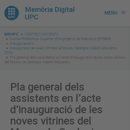
Memòria Digital
MENU
menu
UPC
You
MDUPC
CENTRES DOCENTS
are
Escola Politècnica Superior d'Enginyeria de Manresa (EPSEM)
Inauguracions
here:
Inauguració de noves vitrines al Museu Geologia Valentí Masachs.
2016
Pla general dels assistents en l’acte d’inauguració de les noves vitrines
del Museu de Geologia Valentí Masachs.
Pla general dels
assistents en l’acte
d’inauguració de les
noves vitrines del