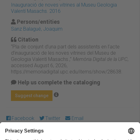
Inauguració de noves vitrines al Museu Geologia
Valentí Masachs. 2016
Persons/entities
Sanz Balagué, Joaquim
Citation
“Pla de conjunt d’una part dels assistents en l’acte
d’inauguració de les noves vitrines del Museu de
Geologia Valentí Masachs.,”
Memòria Digital de la UPC
,
accessed August 6, 2026,
https://memoriadigital.upc.edu/items/show/28638
.
Help us complete the cataloging
Suggest change
Facebook
Twitter
Email