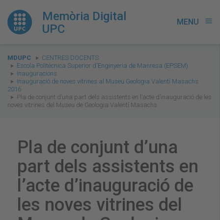
Memòria Digital
MENU
menu
UPC
You
MDUPC
CENTRES DOCENTS
are
Escola Politècnica Superior d'Enginyeria de Manresa (EPSEM)
Inauguracions
here:
Inauguració de noves vitrines al Museu Geologia Valentí Masachs.
2016
Pla de conjunt d’una part dels assistents en l’acte d’inauguració de les
noves vitrines del Museu de Geologia Valentí Masachs.
Pla de conjunt d’una
part dels assistents en
l’acte d’inauguració de
les noves vitrines del