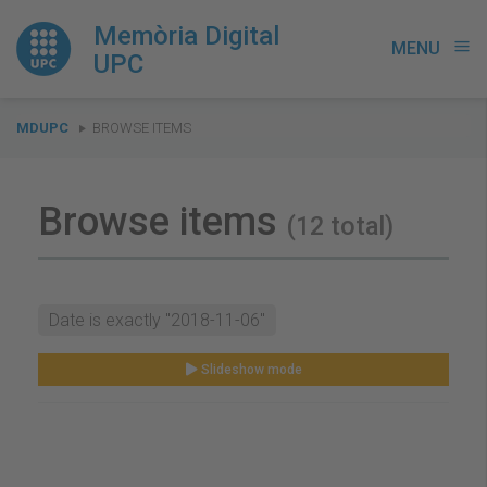
Memòria Digital
MENU
menu
UPC
You
MDUPC
BROWSE ITEMS
are
here:
Browse items
(12 total)
Date is exactly "2018-11-06"
Slideshow mode