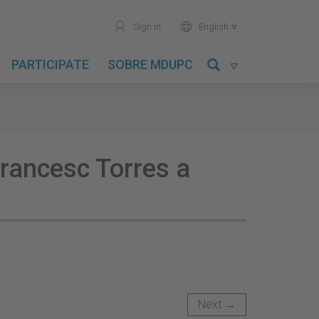
user
world
Sign in
English

PARTICIPATE
SOBRE MDUPC

Francesc Torres a
Next →