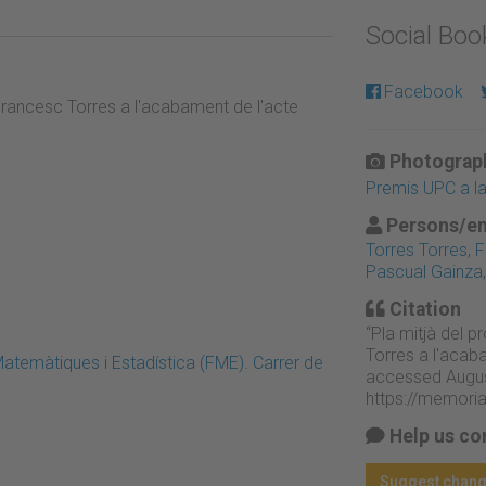
Social Bo
Facebook
 Francesc Torres a l'acabament de l'acte
Photograph
Premis UPC a la 
Persons/en
Torres Torres, 
Pascual Gainza,
Citation
“Pla mitjà del p
Torres a l'acab
atemàtiques i Estadística (FME). Carrer de
accessed Augus
https://memori
Help us co
Suggest chan