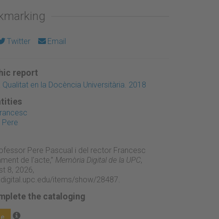
okmarking
Twitter
Email
ic report
Qualitat en la Docència Universitària. 2018
tities
Francesc
 Pere
rofessor Pere Pascual i del rector Francesc
ament de l'acte,”
Memòria Digital de la UPC
,
t 8, 2026,
adigital.upc.edu/items/show/28487
.
mplete the cataloging
ge