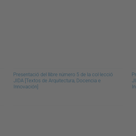
Presentació del llibre número 5 de la col·lecció
Pr
JIDA [Textos de Arquitectura, Docencia e
J
Innovación]
I