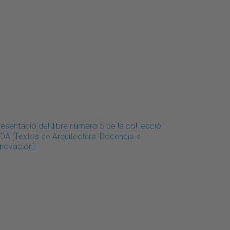
esentació del llibre número 5 de la col·lecció
IDA [Textos de Arquitectura, Docencia e
nnovación]