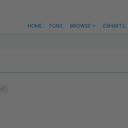
HOME
FONS
BROWSE
EXHIBITS

io"