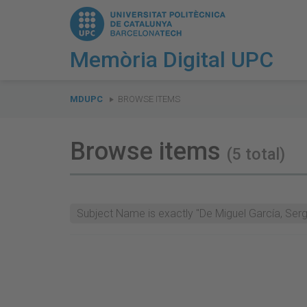
Memòria Digital UPC
You
are
MDUPC
BROWSE ITEMS
here:
Browse items
(5 total)
Subject Name is exactly "De Miguel García, Serg