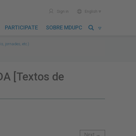
user
world
Sign in
English

PARTICIPATE
SOBRE MDUPC

s, jornades, etc.)
IDA [Textos de
Next →