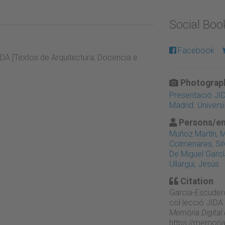
Social Bo
Facebook
JIDA [Textos de Arquitectura, Docencia e
Photograph
Presentació JID
Madrid. Univers
Persons/en
Muñoz Martín, 
Colmenares, Sil
De Miguel Garcí
Ullargui, Jesús
Citation
García-Escudero,
col·lecció JIDA
Memòria Digital
https://memori