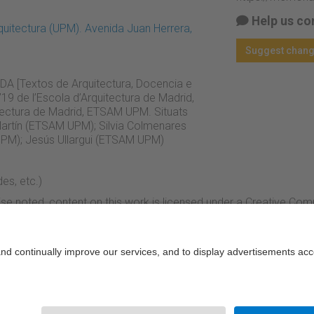
Help us co
quitectura (UPM). Avenida Juan Herrera,
Suggest chan
JIDA [Textos de Arquitectura, Docencia e
19 de l’Escola d’Arquitectura de Madrid,
tectura de Madrid, ETSAM UPM. Situats
Martín (ETSAM UPM); Silvia Colmenares
PM); Jesús Ullargui (ETSAM UPM)
es, etc.)
se noted, content on this work is licensed under a Creative Co
rcial-NoDerivs 4.0 Generic