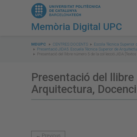
Memòria Digital UPC
You
are
MDUPC
CENTRES DOCENTS
Escola Tècnica Superior 
Presentació JIDA5. Escuela Técnica Superior de Arquitec
here:
Presentació del llibre número 5 de la col·lecció JIDA [Texto
Presentació del llibre
Arquitectura, Docenci
← Previous