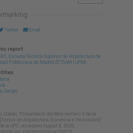
okmarking
Twitter
Email
ic report
A5. Escuela Técnica Superior de Arquitectura de
idad Politécnica de Madrid (ETSAM | UPM)
tities
Marta
via
a, Sergio
 Daniel, “Presentació del llibre número 5 de la
 [Textos de Arquitectura, Docencia e Innovación],”
 de la UPC
, accessed August 8, 2026,
adigital.upc.edu/items/show/26618
.