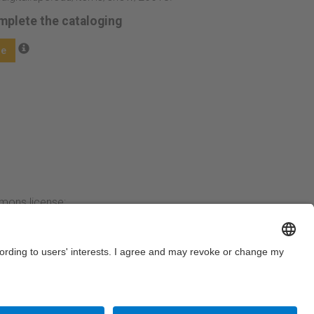
mplete the cataloging
ge
mmons license:
Next →