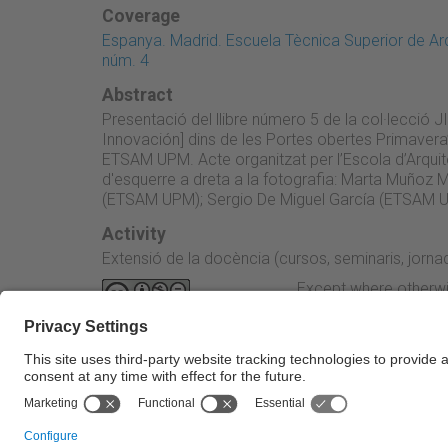
Coverage
Espanya. Madrid. Escuela Tècnica Superior de Ar
núm. 4
Abstract
Presentació del llibre número 5 de la col·lecció 
Innovación] dins de les Portes obertes Primavera’
ETSAM UPM. Acte organitzat per l’Escola d’Arqui
d'esquerre a dreta a la fotografia: Marta Muñoz 
(ETSAM UPM); Sergio De Miguel García (ETSAM U
Activity
Extensió de la docència (cursos, seminaris, jornad
Except where otherwi
Attribution-NonComme
← Previous