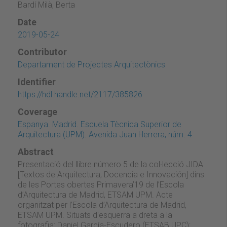
Bardí Milà, Berta
Date
2019-05-24
Contributor
Departament de Projectes Arquitectònics
Identifier
https://hdl.handle.net/2117/385826
Coverage
Espanya. Madrid. Escuela Tècnica Superior de
Arquitectura (UPM). Avenida Juan Herrera, núm. 4
Abstract
Presentació del llibre número 5 de la col·lecció JIDA
[Textos de Arquitectura, Docencia e Innovación] dins
de les Portes obertes Primavera’19 de l’Escola
d’Arquitectura de Madrid, ETSAM UPM. Acte
organitzat per l’Escola d’Arquitectura de Madrid,
ETSAM UPM. Situats d'esquerra a dreta a la
fotografia: Daniel García-Escudero (ETSAB UPC);