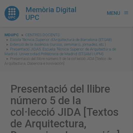
Memòria Digital
MENU
menu
UPC
You
MDUPC
CENTRES DOCENTS
are
Escola Tècnica Superior d'Arquitectura de Barcelona (ETSAB)
Extensió de la docència (cursos, seminaris, jornades, etc.)
here:
Presentació JIDA5. Escuela Técnica Superior de Arquitectura de
Madrid. Universidad Politécnica de Madrid (ETSAM | UPM)
Presentació del llibre número 5 de la col·lecció JIDA [Textos de
Arquitectura, Docencia e Innovación]
Presentació del llibre
número 5 de la
col·lecció JIDA [Textos
de Arquitectura,