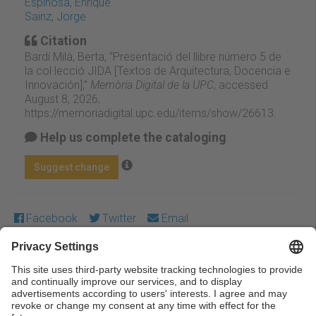
Espinosa, Enrique
Sainz, Jorge
Citation
Bardí Milà, Berta, “Presentació del llibre número 5 de
la col·lecció JIDA [Textos de Arquitectura, Docencia e
Innovación],”
Memòria Digital de la UPC
, accessed
August 8, 2026,
https://memoriadigital.upc.edu/items/show/26613
.
Help us complete the cataloging
Suggest change
Facebook
Twitter
Email
Except where otherwise noted, content on this work is
licensed under a Creative Commons license:
Attribution-
NonCommercial-NoDerivs 4.0 Generic