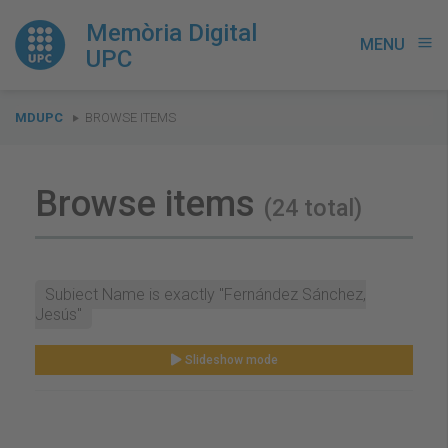
Memòria Digital
MENU
menu
UPC
You
MDUPC
BROWSE ITEMS
are
here:
Browse items
(24 total)
Subject Name is exactly "Fernández Sánchez,
Jesús"
Slideshow mode