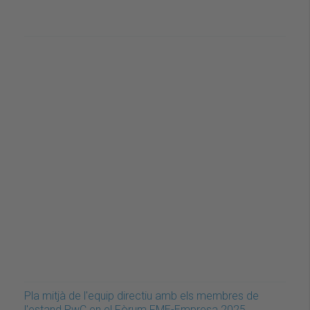
Pla mitjà de l'equip directiu amb els membres de
l'estand PwC en el Fòrum FME-Empresa 2025