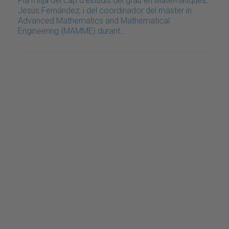
Pla mitjà del cap d’estudis del grau en Matemàtiques,
Jesús Fernández, i del coordinador del màster in
Advanced Mathematics and Mathematical
Engineering (MAMME) durant…