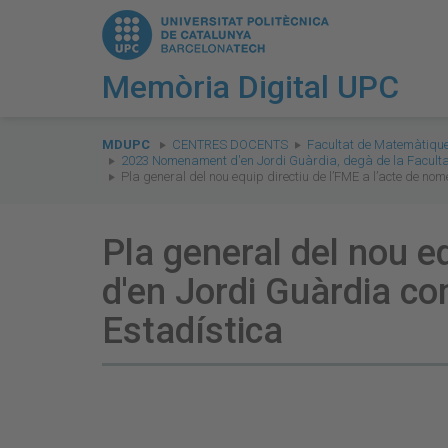
Memòria Digital UPC
You
are
MDUPC
CENTRES DOCENTS
Facultat de Matemàtique
2023 Nomenament d'en Jordi Guàrdia, degà de la Faculta
here:
Pla general del nou equip directiu de l’FME a l’acte de 
Pla general del nou e
d'en Jordi Guàrdia co
Estadística