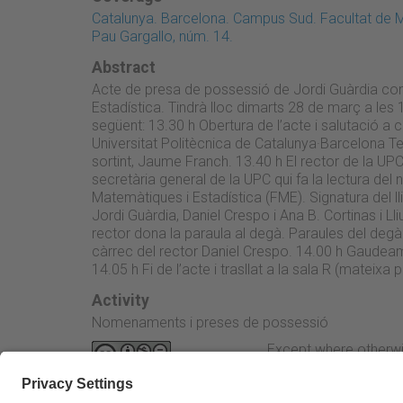
Catalunya. Barcelona. Campus Sud. Facultat de M
Pau Gargallo, núm. 14.
Abstract
Acte de presa de possessió de Jordi Guàrdia com
Estadística. Tindrà lloc dimarts 28 de març a les 
següent: 13.30 h Obertura de l’acte i salutació a 
Universitat Politècnica de Catalunya·Barcelona Te
sortint, Jaume Franch. 13.40 h El rector de la UPC
secretària general de la UPC qui fa la lectura de
Matemàtiques i Estadística (FME). Signatura del l
Jordi Guàrdia, Daniel Crespo i Ana B. Cortinas i Lli
rector dona la paraula al degà. Paraules del deg
càrrec del rector Daniel Crespo. 14.00 h Gaudeamus
14.05 h Fi de l’acte i trasllat a la sala R (mateixa
Activity
Nomenaments i preses de possessió
Except where otherwi
Attribution-NonComme