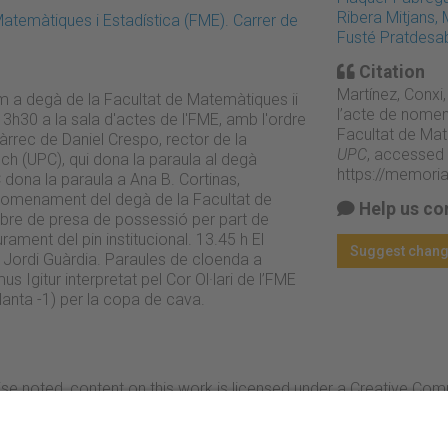
Ribera Mitjans, 
atemàtiques i Estadística (FME). Carrer de
Fusté Pratdesa
Citation
Martínez, Conxi,
 a degà de la Facultat de Matemàtiques ii
l’acte de nome
13h30 a la sala d'actes de l'FME, amb l'ordre
Facultat de Mat
càrrec de Daniel Crespo, rector de la
UPC
, accessed 
ch (UPC), qui dona la paraula al degà
https://memori
 dona la paraula a Ana B. Cortinas,
l nomenament del degà de la Facultat de
Help us co
libre de presa de possessió per part de
urament del pin institucional. 13.45 h El
Suggest chan
à Jordi Guàrdia. Paraules de cloenda a
 Igitur interpretat pel Cor Ol·lari de l’FME
 planta -1) per la copa de cava.
se noted, content on this work is licensed under a Creative Co
rcial-NoDerivs 3.0 Spain