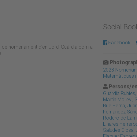
Social Bo
Facebook
acte de nomenament d'en Jordi Guàrdia com a
a
Photograph
2023 Nomenamen
Matemàtiques i 
Persons/en
Guàrdia Rubies,
Martín Mollevi, 
Rué Perna, Jua
Fernández Sánc
Rodero de Lam
Linares Herrero
Saludes Closa, 
Flaquer Fabre