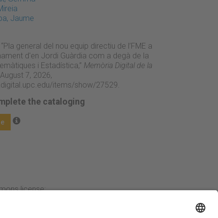
Mireia
ba, Jaume
 “Pla general del nou equip directiu de l’FME a
nament d'en Jordi Guàrdia com a degà de la
emàtiques i Estadística,”
Memòria Digital de la
August 7, 2026,
adigital.upc.edu/items/show/27529
.
mplete the cataloging
ge
mmons license: