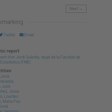
Next →
okmarking
Twitter
Email
ic report
t d'en Jordi Guàrdia, degà de la Facultat de
Estadística (FME)
tities
 Jordi
Sebastià
n José
hez, Jesús
o, Lourdes
s, María Paz
Jordi
gat, Gemma