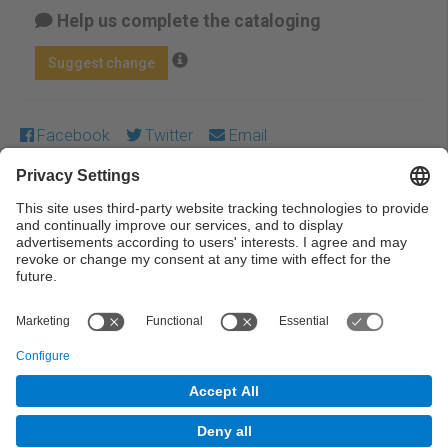
Help us complete the cataloging
Suggest change
Facebook
Twitter
Email
Except where otherwise noted, content on this work is
licensed under a Creative Commons license:
Attribution-
NonCommercial-NoDerivs 3.0 Spain
← Previous
Next →
© UPC Universitat Politècnica de Catalunya ·