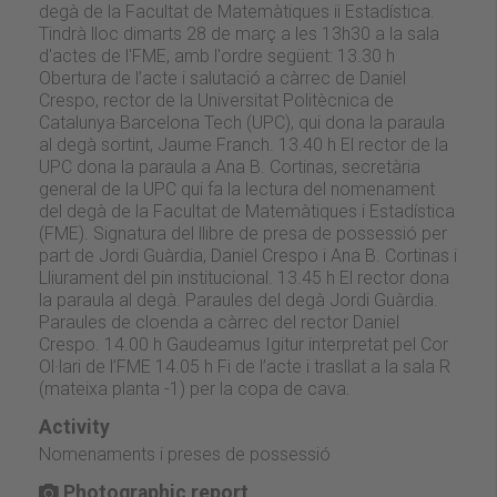
degà de la Facultat de Matemàtiques ii Estadística.
Tindrà lloc dimarts 28 de març a les 13h30 a la sala
d'actes de l'FME, amb l'ordre següent: 13.30 h
Obertura de l’acte i salutació a càrrec de Daniel
Crespo, rector de la Universitat Politècnica de
Catalunya·Barcelona Tech (UPC), qui dona la paraula
al degà sortint, Jaume Franch. 13.40 h El rector de la
UPC dona la paraula a Ana B. Cortinas, secretària
general de la UPC qui fa la lectura del nomenament
del degà de la Facultat de Matemàtiques i Estadística
(FME). Signatura del llibre de presa de possessió per
part de Jordi Guàrdia, Daniel Crespo i Ana B. Cortinas i
Lliurament del pin institucional. 13.45 h El rector dona
la paraula al degà. Paraules del degà Jordi Guàrdia.
Paraules de cloenda a càrrec del rector Daniel
Crespo. 14.00 h Gaudeamus Igitur interpretat pel Cor
Ol·lari de l’FME 14.05 h Fi de l’acte i trasllat a la sala R
(mateixa planta -1) per la copa de cava.
Activity
Nomenaments i preses de possessió
Photographic report