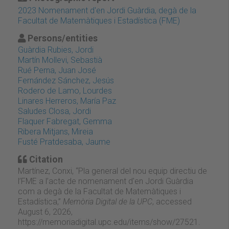
2023 Nomenament d'en Jordi Guàrdia, degà de la
Facultat de Matemàtiques i Estadística (FME)
Persons/entities
Guàrdia Rubies, Jordi
Martín Mollevi, Sebastià
Rué Perna, Juan José
Fernández Sánchez, Jesús
Rodero de Lamo, Lourdes
Linares Herreros, María Paz
Saludes Closa, Jordi
Flaquer Fabregat, Gemma
Ribera Mitjans, Mireia
Fusté Pratdesaba, Jaume
Citation
Martínez, Conxi, “Pla general del nou equip directiu de
l’FME a l’acte de nomenament d'en Jordi Guàrdia
com a degà de la Facultat de Matemàtiques i
Estadística,”
Memòria Digital de la UPC
, accessed
August 6, 2026,
https://memoriadigital.upc.edu/items/show/27521
.