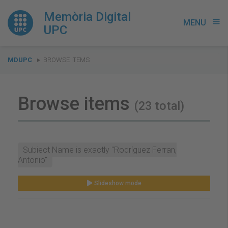
Memòria Digital
MENU
menu
UPC
You
MDUPC
BROWSE ITEMS
are
here:
Browse items
(23 total)
Subject Name is exactly "Rodríguez Ferran,
Antonio"
Slideshow mode