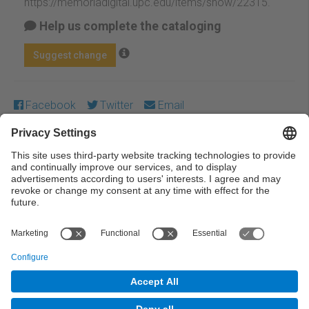
https://memoriadigital.upc.edu/items/show/22315
.
Help us complete the cataloging
Suggest change
Facebook
Twitter
Email
Except where otherwise noted, content on this work is
licensed under a Creative Commons license:
Attribution-
NonCommercial-NoDerivs 3.0 Spain
← Previous
Next →