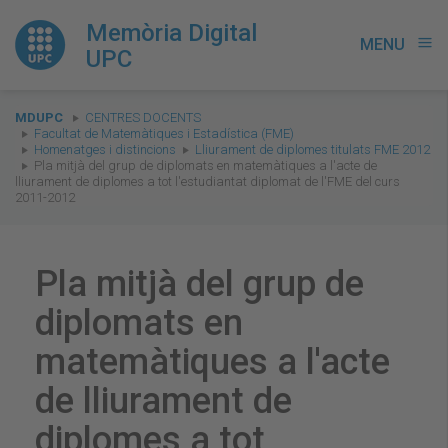
Memòria Digital
MENU
menu
UPC
You
MDUPC
CENTRES DOCENTS
are
Facultat de Matemàtiques i Estadística (FME)
Homenatges i distincions
Lliurament de diplomes titulats FME 2012
here:
Pla mitjà del grup de diplomats en matemàtiques a l'acte de
lliurament de diplomes a tot l'estudiantat diplomat de l'FME del curs
2011-2012
Pla mitjà del grup de
diplomats en
matemàtiques a l'acte
de lliurament de
diplomes a tot