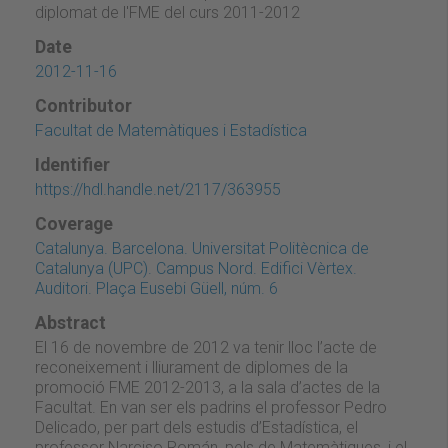
diplomat de l'FME del curs 2011-2012
Date
2012-11-16
Contributor
Facultat de Matemàtiques i Estadística
Identifier
https://hdl.handle.net/2117/363955
Coverage
Catalunya. Barcelona. Universitat Politècnica de
Catalunya (UPC). Campus Nord. Edifici Vèrtex.
Auditori. Plaça Eusebi Güell, núm. 6
Abstract
El 16 de novembre de 2012 va tenir lloc l’acte de
reconeixement i lliurament de diplomes de la
promoció FME 2012-2013, a la sala d’actes de la
Facultat. En van ser els padrins el professor Pedro
Delicado, per part dels estudis d’Estadística, el
professor Narciso Román, pels de Matemàtiques, i el