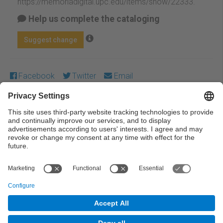
https://memoriadigital.upc.edu/items/show/22333
.
Help us complete the cataloging
Suggest change
Facebook
Twitter
Email
Except where otherwise noted, content on this work is
licensed under a Creative Commons license:
Attribution-
NonCommercial-NoDerivs 3.0 Spain
← Previous
Next →