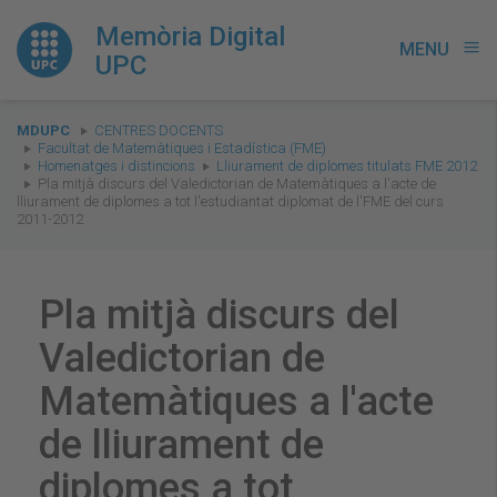
Memòria Digital
MENU
menu
UPC
You
MDUPC
CENTRES DOCENTS
are
Facultat de Matemàtiques i Estadística (FME)
Homenatges i distincions
Lliurament de diplomes titulats FME 2012
here:
Pla mitjà discurs del Valedictorian de Matemàtiques a l'acte de
lliurament de diplomes a tot l'estudiantat diplomat de l'FME del curs
2011-2012
Pla mitjà discurs del
Valedictorian de
Matemàtiques a l'acte
de lliurament de
diplomes a tot