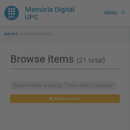
Memòria Digital
MENU
menu
UPC
You
MDUPC
BROWSE ITEMS
are
here:
Browse items
(21 total)
Subject Name is exactly "Tormo Sanz, Francisco"
Slideshow mode