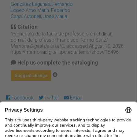
González Lagunas, Fernando
López-Amo Marín, Federico
Canal Autonell, José María
Citation
“Primer pla de la taula de professors en el dinar
comiat del professor Francisco Tormo Sanz,”
Memòria Digital de la UPC
, accessed August 10, 2026,
https://memoriadigital.upc.edu/items/show/16496
.
Help us complete the cataloging
Suggest change
Facebook
Twitter
Email
Except where otherwise noted, content on this work is
licensed under a Creative Commons license:
Attribution-