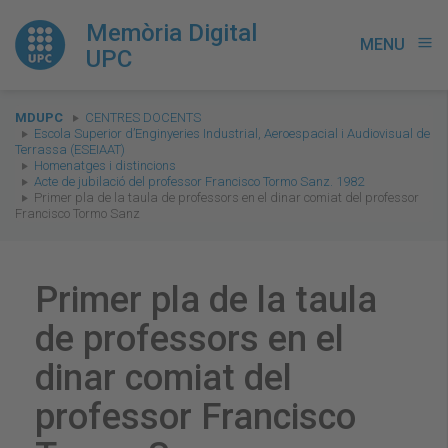
Memòria Digital
MENU
menu
UPC
You
MDUPC
CENTRES DOCENTS
are
Escola Superior d’Enginyeries Industrial, Aeroespacial i Audiovisual de
Terrassa (ESEIAAT)
here:
Homenatges i distincions
Acte de jubilació del professor Francisco Tormo Sanz. 1982
Primer pla de la taula de professors en el dinar comiat del professor
Francisco Tormo Sanz
Primer pla de la taula
de professors en el
dinar comiat del
professor Francisco