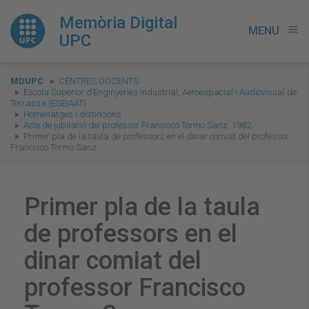
Memòria Digital
MENU
menu
UPC
You
MDUPC
CENTRES DOCENTS
are
Escola Superior d’Enginyeries Industrial, Aeroespacial i Audiovisual de
Terrassa (ESEIAAT)
here:
Homenatges i distincions
Acte de jubilació del professor Francisco Tormo Sanz. 1982
Primer pla de la taula de professors en el dinar comiat del professor
Francisco Tormo Sanz
Primer pla de la taula
de professors en el
dinar comiat del
professor Francisco