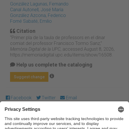
González Lagunas, Fernando
Canal Autonell, José María
González Azcona, Federico
Forné Sabaté, Emilio
Citation
“Primer pla de la taula de professors en el dinar
comiat del professor Francisco Tormo Sanz,”
Memòria Digital de la UPC
, accessed August 8, 2026,
https://memoriadigital.upc.edu/items/show/16508
.
Help us complete the cataloging
Suggest change
Facebook
Twitter
Email
Except where otherwise noted, content on this work is