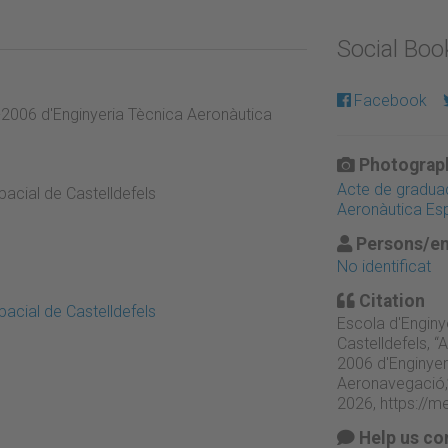
Social Bo
Facebook
2006 d'Enginyeria Tècnica Aeronàutica
Photograph
Acte de graduac
acial de Castelldefels
Aeronàutica Es
Persons/en
No identificat
Citation
acial de Castelldefels
Escola d'Enginy
Castelldefels, 
2006 d'Enginyer
Aeronavegació,
2026,
https://m
Help us co