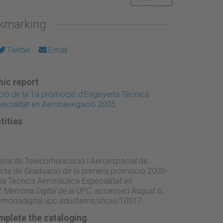
okmarking
Twitter
Email
ic report
ió de la 1a promoció d'Enginyeria Tècnica
pecialitat en Aeronavegació 2005
tities
eria de Telecomunicació i Aeroespacial de
“Acte de Graduació de la primera promoció 2005-
ia Tècnica Aeronàutica Especialitat en
”
Memòria Digital de la UPC
, accessed August 6,
emoriadigital.upc.edu/items/show/10017
.
mplete the cataloging