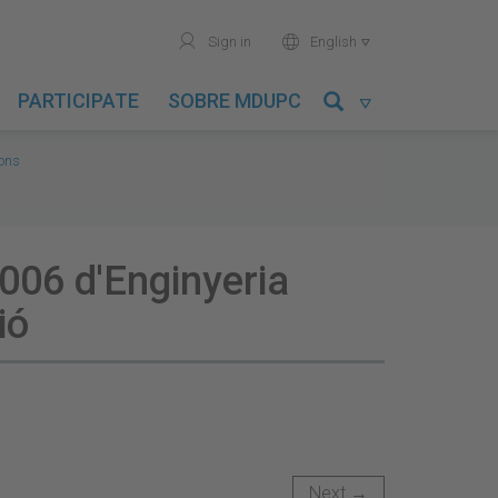
user
world
Sign in
English

PARTICIPATE
SOBRE MDUPC

ions
006 d'Enginyeria
ió
Next →