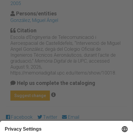
2005
Persons/entities
González, Miguel Ángel
Citation
Escola d'Enginyeria de Telecomunicació i
Aeroespacial de Castelldefels, “Intervenció de Miguel
Angel González, degà del Colegio Oficial de
Ingenieros Técnicos Aeronáuticos, durant l'acte de
graduació,”
Memòria Digital de la UPC
, accessed
August 9, 2026,
https://memoriadigital.upc.edu/items/show/10018
.
Help us complete the cataloging
Suggest change
Facebook
Twitter
Email