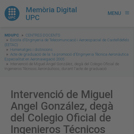
Memòria Digital
MENU
menu
UPC
You
MDUPC
CENTRES DOCENTS
are
Escola d'Enginyeria de Telecomunicació i Aeroespacial de Castelldefels
(EETAC)
here:
Homenatges i distincions
Acte de graduació de la 1a promoció d'Enginyeria Tècnica Aeronàutica
Especialitat en Aeronavegació 2005
Intervenció de Miguel Angel González, degà del Colegio Oficial de
Ingenieros Técnicos Aeronáuticos, durant l'acte de graduació
Intervenció de Miguel
Angel González, degà
del Colegio Oficial de
Ingenieros Técnicos