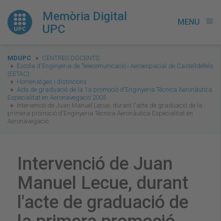
Memòria Digital
MENU
menu
UPC
You
MDUPC
CENTRES DOCENTS
are
Escola d'Enginyeria de Telecomunicació i Aeroespacial de Castelldefels
(EETAC)
here:
Homenatges i distincions
Acte de graduació de la 1a promoció d'Enginyeria Tècnica Aeronàutica
Especialitat en Aeronavegació 2005
Intervenció de Juan Manuel Lecue, durant l'acte de graduació de la
primera promoció d'Enginyeria Tècnica Aeronàutica Especialitat en
Aeronavegació
Intervenció de Juan
Manuel Lecue, durant
l'acte de graduació de