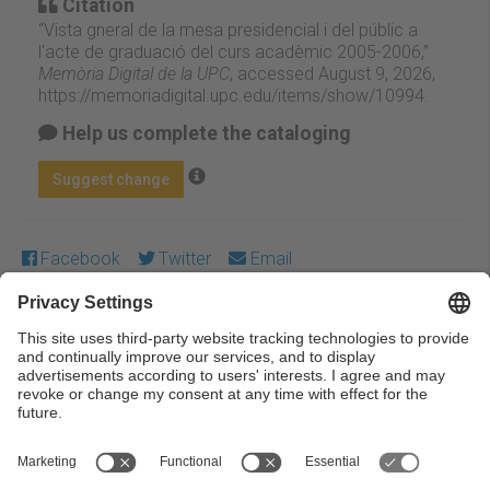
Citation
“Vista gneral de la mesa presidencial i del públic a
l'acte de graduació del curs acadèmic 2005-2006,”
Memòria Digital de la UPC
, accessed August 9, 2026,
https://memoriadigital.upc.edu/items/show/10994
.
Help us complete the cataloging
Suggest change
Facebook
Twitter
Email
Except where otherwise noted, content on this work is
licensed under a Creative Commons license:
Attribution-
NonCommercial-NoDerivs 3.0 Spain
← Previous
Next →