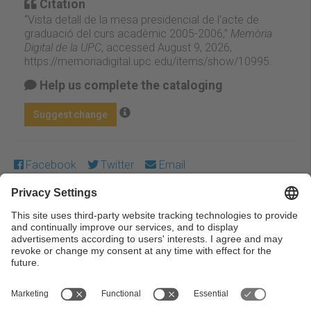
Citation
“Vista detall de la mesa presidencial de l'acte de
graduació del curs acadèmic 2005-2006,”
Memòria
Digital de la UPC
, accessed August 9, 2026,
https://memoriadigital.upc.edu/items/show/10995
.
Help us complete the cataloging
Suggest change
Facebook
Twitter
Email
Except where otherwise noted, content on this work is
licensed under a Creative Commons license:
Attribution-
NonCommercial-NoDerivs 3.0 Spain
← Previous
Next →