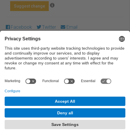
Suggest change
Facebook
Twitter
Email
Except where otherwise noted, content on this work is
licensed under a Creative Commons license:
Attribution-
NonCommercial-NoDerivs 3.0 Spain
← Previous
Next →
© UPC Universitat Politècnica de Catalunya ·
BarcelonaTech