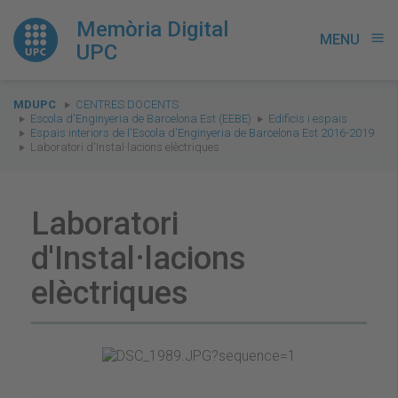
Memòria Digital
MENU
menu
UPC
You
MDUPC
CENTRES DOCENTS
are
Escola d'Enginyeria de Barcelona Est (EEBE)
Edificis i espais
Espais interiors de l'Escola d'Enginyeria de Barcelona Est 2016-2019
here:
Laboratori d'Instal·lacions elèctriques
Laboratori
d'Instal·lacions
elèctriques