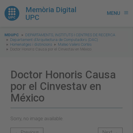
Memòria Digital
MENU
menu
UPC
You
MDUPC
DEPARTAMENTS, INSTITUTS I CENTRES DE RECERCA
are
Departament d'Arquitectura de Computadors (DAC)
Homenatges i distincions
Mateo Valero Cortés
here:
Doctor Honoris Causa por el Cinvestav en México
Doctor Honoris Causa
por el Cinvestav en
México
Sorry, no image available.
← Previous
Next →