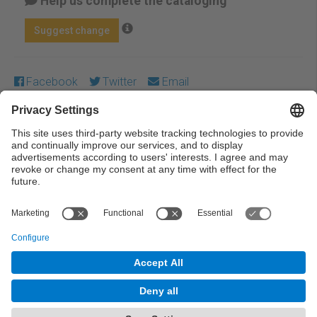
Help us complete the cataloging
Suggest change
Facebook
Twitter
Email
Except where otherwise noted, content on this work is
licensed under a Creative Commons license:
Attribution-
NonCommercial-NoDerivs 3.0 Spain
← Previous
Next →
© UPC Universitat Politècnica de Catalunya ·
BarcelonaTech